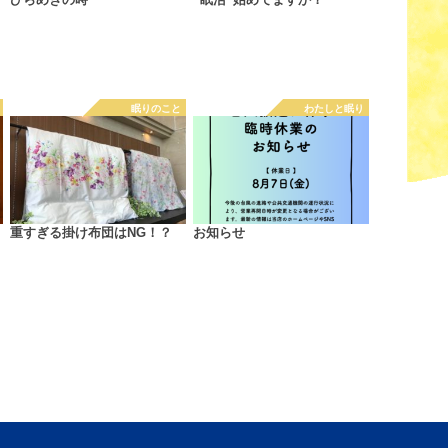
ひらめきの時
“眠活”始めてますか？
眠りのこと
わたしと眠り
重すぎる掛け布団はNG！？
お知らせ