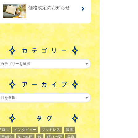
価格改定のお知らせ
アロマ
インタビュー
マットレス
健康
商品紹介
掛け布団
枕
眠りの駅
美容