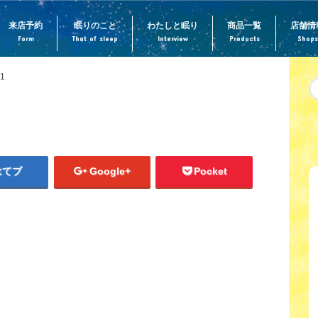
来店予約
眠りのこと
わたしと眠り
商品一覧
店舗情
Form
That of sleep
Interview
Products
Shops
1
はてブ
Google+
Pocket