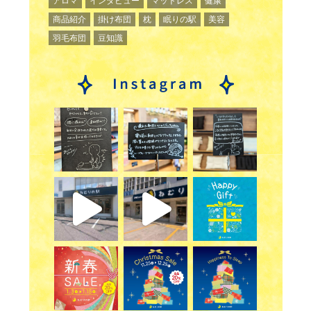
アロマ
インタビュー
マットレス
健康
商品紹介
掛け布団
枕
眠りの駅
美容
羽毛布団
豆知識