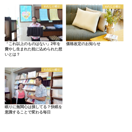
わたしと眠り
わたしと眠り
「これ以上のものはない」2年を
価格改定のお知らせ
費やし生まれた枕に込められた想
いとは？
わたしと眠り
眠りに無関心は損してる？快眠を
意識することで変わる毎日