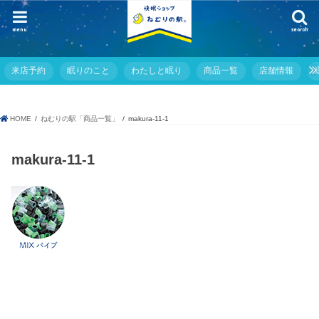
menu
search
来店予約
眠りのこと
わたしと眠り
商品一覧
店舗情報
HOME
ねむりの駅「商品一覧」
makura-11-1
makura-11-1