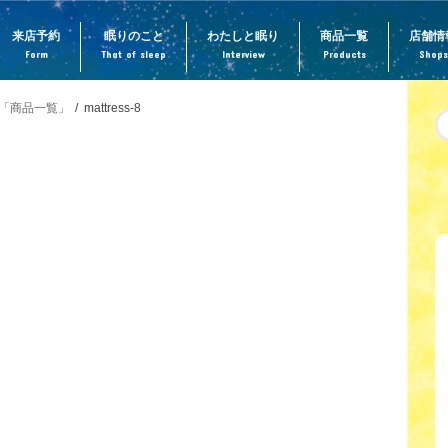
来店予約
眠りのこと
わたしと眠り
商品一覧
店舗情
Form
That of sleep
Interview
Products
Shops
「商品一覧」
mattress-8