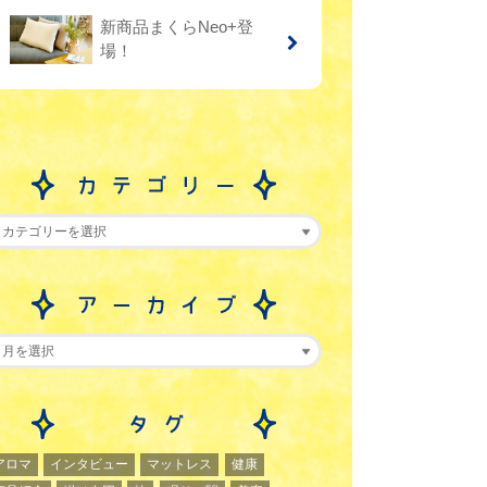
新商品まくらNeo+登
場！
アロマ
インタビュー
マットレス
健康