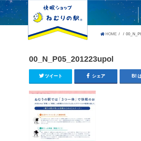
HOME
00_N_P
00_N_P05_201223upol
ツイート
シェア