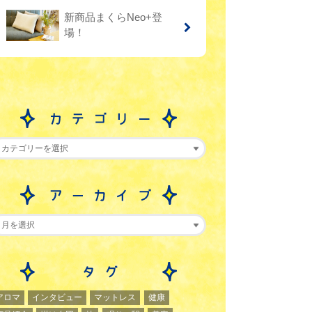
新商品まくらNeo+登
場！
アロマ
インタビュー
マットレス
健康