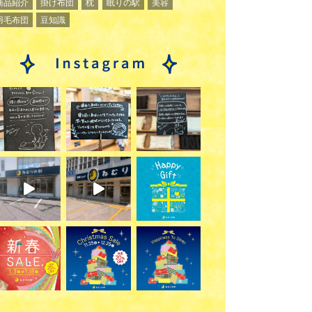
商品紹介
掛け布団
枕
眠りの駅
美容
羽毛布団
豆知識