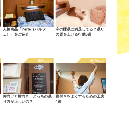
人気商品「Perfe（パルフ
今の睡眠に満足してる？眠り
ェ）」をご紹介
の質を上げる行動5選
眠りのこと
眠りのこと
仰向けと横向き、どっちの眠
寝付きをよくするための工夫
り方が正しいの？
4選