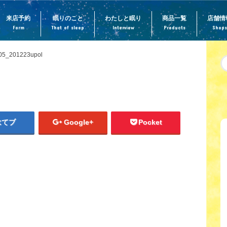
来店予約
眠りのこと
わたしと眠り
商品一覧
店舗情
Form
That of sleep
Interview
Products
Shops
05_201223upol
はてブ
Google+
Pocket