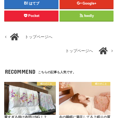
はてブ
Google+
Pocket
feedly
トップページへ
トップページへ
RECOMMEND
こちらの記事も人気です。
眠りのこと
眠りのこと
重すぎる掛け布団はNG！？
今の睡眠に満足してる？眠りの質