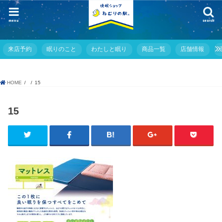
menu
search
来店予約
眠りのこと
わたしと眠り
商品一覧
店舗情報
HOME
15
15