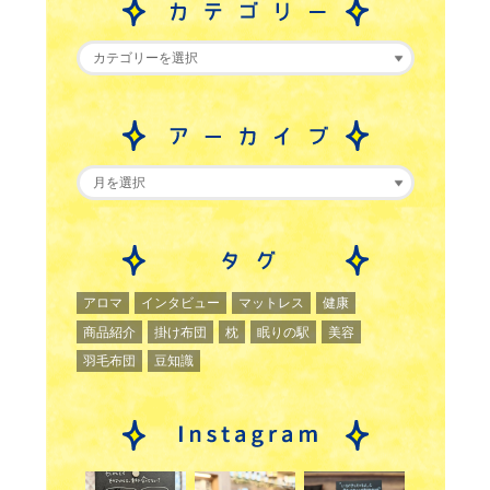
アロマ
インタビュー
マットレス
健康
商品紹介
掛け布団
枕
眠りの駅
美容
羽毛布団
豆知識