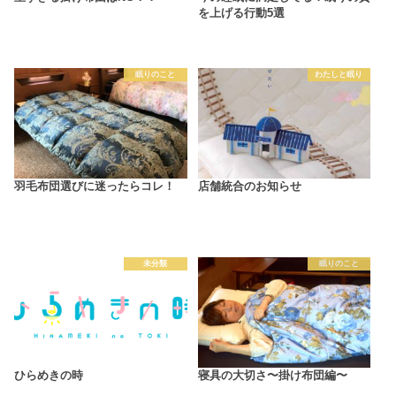
を上げる行動5選
眠りのこと
わたしと眠り
羽毛布団選びに迷ったらコレ！
店舗統合のお知らせ
未分類
眠りのこと
ひらめきの時
寝具の大切さ〜掛け布団編〜