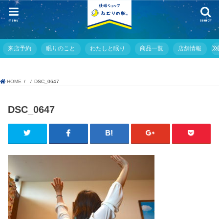
menu
search
来店予約
眠りのこと
わたしと眠り
商品一覧
店舗情報
HOME
DSC_0647
DSC_0647