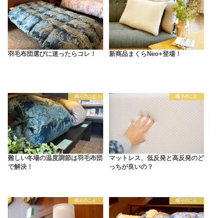
羽毛布団選びに迷ったらコレ！
新商品まくらNeo+登場！
眠りのこと
眠りのこと
難しい冬場の温度調節は羽毛布団
マットレス、低反発と高反発のど
で解決！
っちが良いの？
眠りのこと
眠りのこと