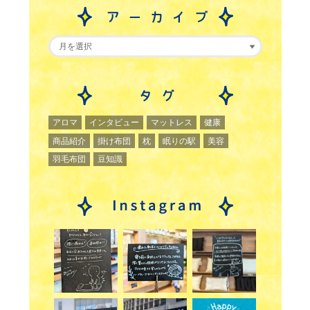
アロマ
インタビュー
マットレス
健康
商品紹介
掛け布団
枕
眠りの駅
美容
羽毛布団
豆知識