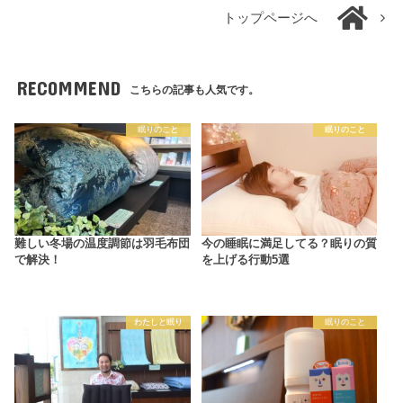
トップページへ
RECOMMEND
こちらの記事も人気です。
眠りのこと
眠りのこと
難しい冬場の温度調節は羽毛布団
今の睡眠に満足してる？眠りの質
で解決！
を上げる行動5選
わたしと眠り
眠りのこと