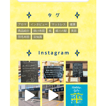
アロマ
インタビュー
マットレス
健康
商品紹介
掛け布団
枕
眠りの駅
美容
羽毛布団
豆知識