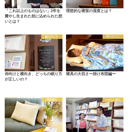
「これ以上のものはない」2年を
理想的な寝室の湿度とは？
費やし生まれた枕に込められた想
いとは？
眠りのこと
眠りのこと
仰向けと横向き、どっちの眠り方
寝具の大切さ〜掛け布団編〜
が正しいの？
商品紹介
わたしと眠り