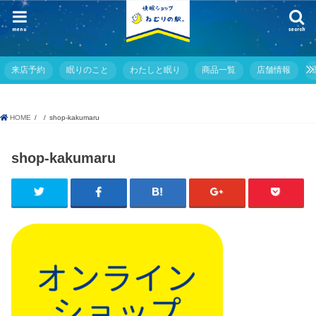
menu
search
来店予約
眠りのこと
わたしと眠り
商品一覧
店舗情報
HOME
shop-kakumaru
shop-kakumaru