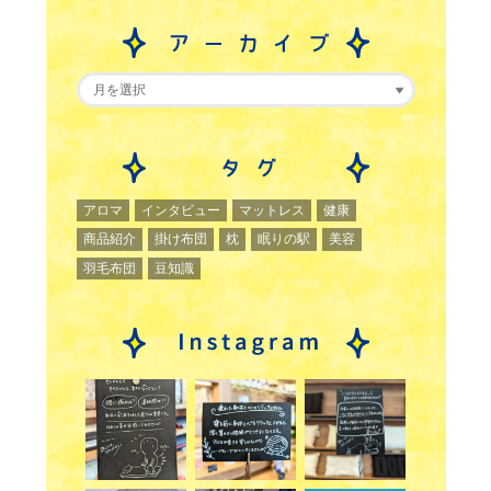
アロマ
インタビュー
マットレス
健康
商品紹介
掛け布団
枕
眠りの駅
美容
羽毛布団
豆知識