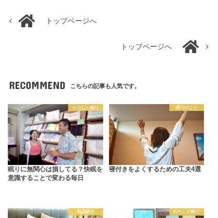
トップページへ
トップページへ
RECOMMEND
こちらの記事も人気です。
わたしと眠り
眠りのこと
眠りに無関心は損してる？快眠を
寝付きをよくするための工夫4選
意識することで変わる毎日
商品紹介
わたしと眠り