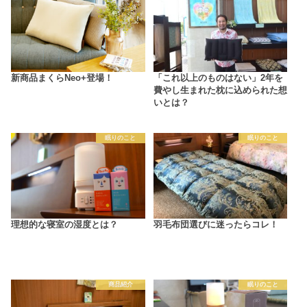
新商品まくらNeo+登場！
「これ以上のものはない」2年を
費やし生まれた枕に込められた想
いとは？
眠りのこと
眠りのこと
理想的な寝室の湿度とは？
羽毛布団選びに迷ったらコレ！
商品紹介
眠りのこと